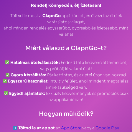
Rendelj könnyedén, élj ízletesen!
Töltsd le most a
ClapnGo
applikációt, és élvezd az ételek
varázslatos világát,
ahol minden rendelés egyszerűbb, gyorsabb és ízletesebb, mint
valaha!
Miért válaszd a ClapnGo-t?
Hatalmas ételválaszték:
Fedezd fel a kedvenc éttermeidet,
vagy próbálj ki valami újat!
Gyors kiszállítás:
Pár kattintás, és az étel úton van hozzád.
Egyszerű használat:
Intuitív felület, ahol mindent megtalálsz,
amire szükséged van.
Egyedi ajánlatok:
Exkluzív kedvezmények és promóciók csak
az applikációban!
Hogyan működik?
Töltsd le az appot
az
App Store
vagy a
Google Play