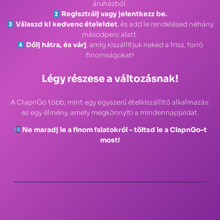
áruházból.
Regisztrálj vagy jelentkezz be.
Válaszd ki kedvenc ételeidet
, és add le rendelésed néhány
másodperc alatt.
Dőlj hátra, és várj
, amíg kiszállítjuk neked a friss, forró
finomságokat!
Légy részese a változásnak!
A ClapnGo több, mint egy egyszerű ételkiszállító alkalmazás:
ez egy élmény, amely megkönnyíti a mindennapjaidat.
Ne maradj le a finom falatokról – töltsd le a ClapnGo-t
most!