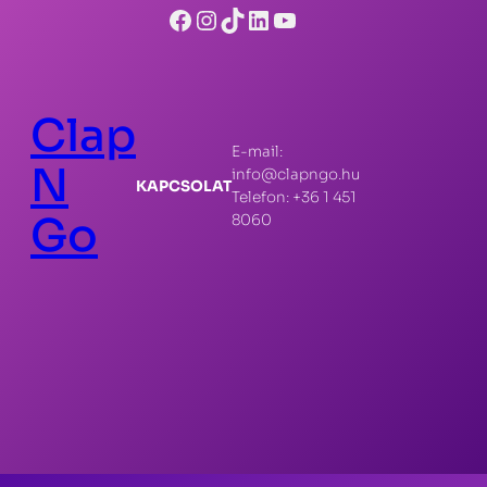
Facebook
Instagram
TikTok
LinkedIn
YouTube
Clap
E-mail:
N
info@clapngo.hu
KAPCSOLAT
Telefon: +36 1 451
Go
8060