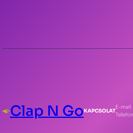
Clap N Go
E-mail
KAPCSOLAT
Telefon