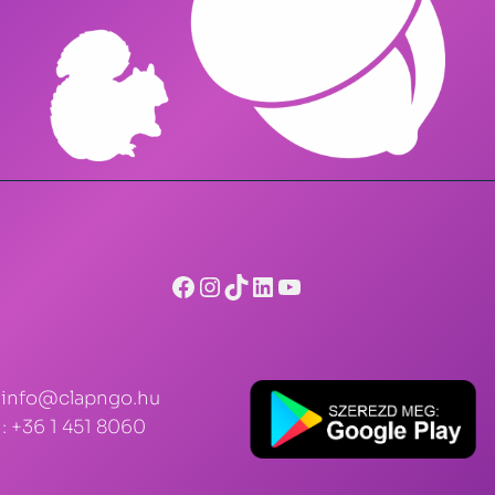
Facebook
Instagram
TikTok
LinkedIn
YouTube
: info@clapngo.hu
: +36 1 451 8060