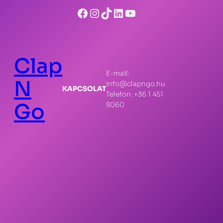
Facebook
Instagram
TikTok
LinkedIn
YouTube
Clap
E-mail:
N
info@clapngo.hu
KAPCSOLAT
Telefon: +36 1 451
Go
8060